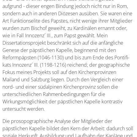
aufgrund - dieser engen Bindung jedoch nicht nur in Rom,
sondern auch in anderen Diözesen ausüben. Sie waren eine
Art Funktionselite des Papstes, nicht wenige ihrer Mitglieder
wurden zum Bischof geweiht, zu Kardinälen ernannt oder,
wie in Fall Innozenz´ III., zum Papst gewählt. Mein
Dissertationsprojekt beschränkt sich auf die anfängliche
Genese der päpstlichen Kapelle, beginnend mit den
Reformpäpsten (1046-1130) und bis zum Ende des Pontifi­
kats Innozenz´ III. (1198-1216) reichend; der geographische
Fokus meines Projekts soll auf den Kirchenprovinzen
Mailand und Salzburg liegen. Durch den Vergleich einer
nord- und einer südalpinen Kirchenprovinz sol­len die
unterschiedlichen Rahmenbedingungen für die
Wirkungsmöglichkeit der päpstlichen Kapelle kontrastiv
untersucht werden.
Die prosopographische Analyse der Mitglieder der
päpstlichen Kapelle bildet den Kern der Arbeit: dadurch soll
sozi­ale Herkunft, Ausbildung und Laufbahn der Kapläne und