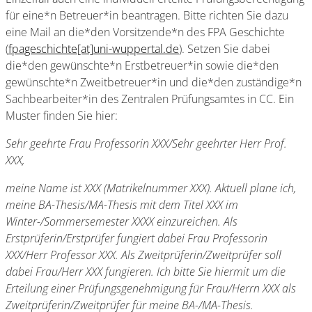
für eine*n Betreuer*in beantragen. Bitte richten Sie dazu
eine Mail an die*den Vorsitzende*n des FPA Geschichte
(
fpageschichte[at]uni-wuppertal.de
). Setzen Sie dabei
die*den gewünschte*n Erstbetreuer*in sowie die*den
gewünschte*n Zweitbetreuer*in und die*den zuständige*n
Sachbearbeiter*in des Zentralen Prüfungsamtes in CC. Ein
Muster finden Sie hier:
Sehr geehrte Frau Professorin XXX/Sehr geehrter Herr Prof.
XXX,
meine Name ist XXX (Matrikelnummer XXX). Aktuell plane ich,
meine BA-Thesis/MA-Thesis mit dem Titel XXX im
Winter-/Sommersemester XXXX einzureichen. Als
Erstprüferin/Erstprüfer fungiert dabei Frau Professorin
XXX/Herr Professor XXX. Als Zweitprüferin/Zweitprüfer soll
dabei Frau/Herr XXX fungieren. Ich bitte Sie hiermit um die
Erteilung einer Prüfungsgenehmigung für Frau/Herrn XXX als
Zweitprüferin/Zweitprüfer für meine BA-/MA-Thesis.