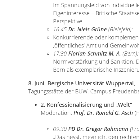
Im Spannungsfeld von individuell
Eigeninteresse – Britische Staatss
Perspektive
16.45
Dr. Niels Grüne
(Bielefeld)
:
Konkurrierende oder komplementä
‚öffentliches‘ Amt und Gemeinwoh
17:30
Florian Schmitz M. A.
(Bern)
:
Normverstärkung und Sanktion. De
Bern als exemplarische Inszenier
8. Juni, Bergische Universität Wuppertal,
Tagungsstätte der BUW, Campus Freudenb
2. Konfessionalisierung und „Welt“
Moderation:
Prof. Dr. Ronald G. Asch
(F
09.30
PD Dr. Gregor Rohmann
(Fr
„Das heyst, meyn ich, den rechten