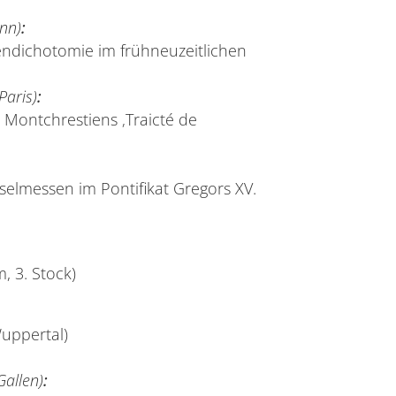
onn)
:
ndichotomie im frühneuzeitlichen
Paris)
:
Montchrestiens ‚Traicté de
elmessen im Pontifikat Gregors XV.
 3. Stock)
uppertal)
 Gallen)
: