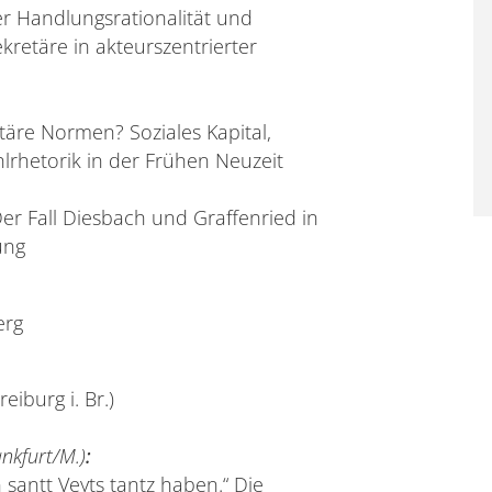
er Handlungsrationalität und
ekretäre in akteurszentrierter
re Normen? Soziales Kapital,
lrhetorik in der Frühen Neuzeit
r Fall Diesbach und Graffenried in
ung
erg
reiburg i. Br.)
ankfurt/M.)
:
 santt Veyts tantz haben.“ Die