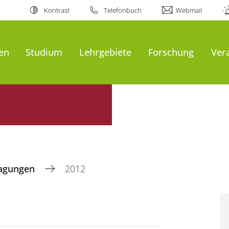
Kontrast
Telefonbuch
Webmail
en
Studium
Lehrgebiete
Forschung
Ver
agungen
2012