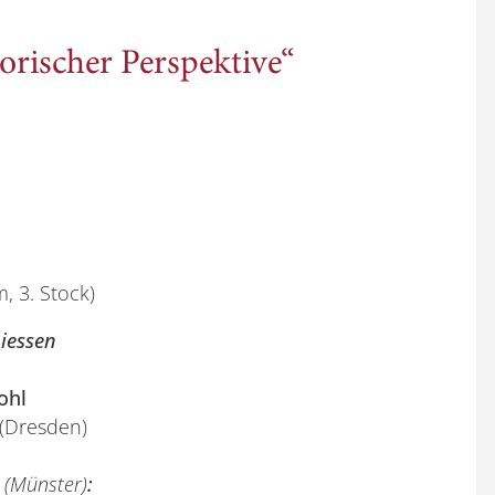
rischer Perspektive“
 3. Stock)
hiessen
ohl
(Dresden)
r
(Münster)
: