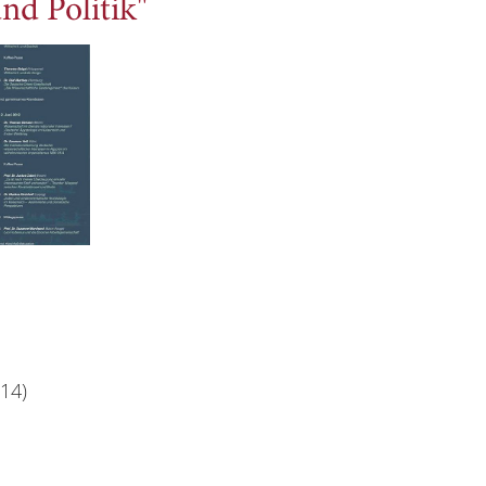
nd Politik"
.14)