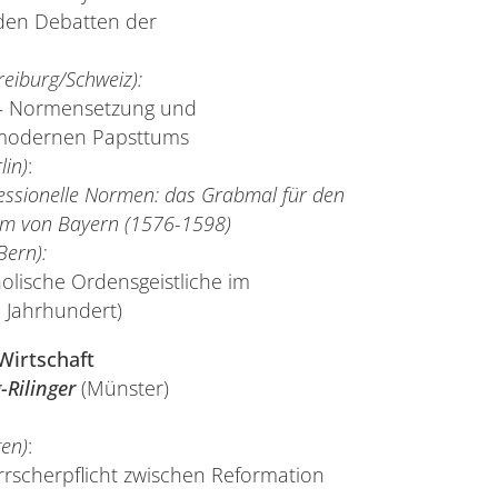
 den Debatten der
reiburg/Schweiz):
e – Normensetzung und
 modernen Papsttums
lin)
:
nfessionelle Normen: das Grabmal für den
elm von Bayern (1576-1598)
Bern):
olische Ordensgeistliche im
. Jahrhundert)
Wirtschaft
g-Rilinger
(Münster)
gen)
:
rscherpflicht zwischen Reformation