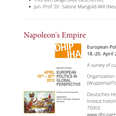
Jun.-Prof. Dr. Sabine Mangold-Will (N
Napoleon's Empire
European Pol
18.-20. April
A survey of c
Organization: 
(Wuppertal/T
Deutsches His
Institut histo
75003
www.dhi-paris