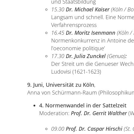
und Staatsbildung
15.30
Dr. Michael Kaiser
(Köln / B
Langsam und schnell. Eine Norme
Verfahrensprozess
16.45
Dr. Moritz Isenmann
(Köln / 
Normenkonkurrenz in Antoine de 
l’oeconomie politique’
17.30
Dr. Julia Zunckel
(Genua)
:
Der Streit um die Genueser Wechs
Ludovisi (1621-1623)
9. Juni, Universität zu Köln
,
Anna von Schürmann-Raum (Philosophikum,
4. Normenwandel in der Sattelzeit
Moderation:
Prof. Dr. Gerrit Walther
(W
09.00
Prof. Dr. Caspar Hirschi
(St.