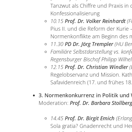
Tanzwut als Chiffre und Praxis in
Konfessionalisierung
10.15
Prof. Dr. Volker Reinhardt
(F
Pius II. und die Reform der Kuri
Normenkonflikte am Beginn des
11.30
PD Dr. Jörg Trempler
(HU Ber
Familiäre Selbstdarstellung vs. ko
Regensburger Bischof Philipp Wilh
12.15
Prof. Dr. Christian Windler
(
Regelobservanz und Mission. Kath
Safavidenreich (17. und frühes 18
3. Normenkonkurrenz in Politik und 
Moderation:
Prof. Dr. Barbara Stollber
14.45
Prof. Dr. Birgit Emich
(Erlan
Sola gratia? Gnadenrecht und Her