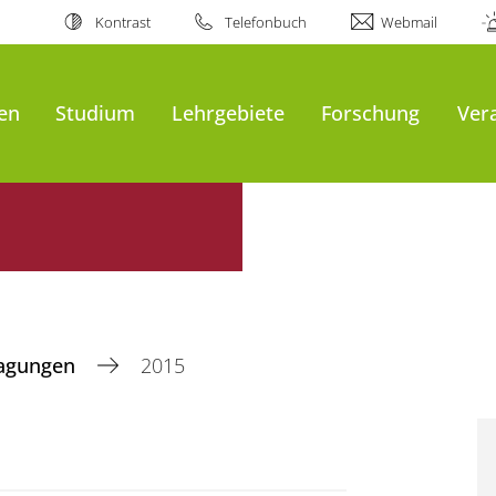
Kontrast
Telefonbuch
Webmail
en
Studium
Lehrgebiete
Forschung
Ver
agungen
2015