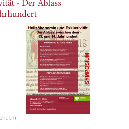
ität - Der Ablass
ahrhundert
hendem