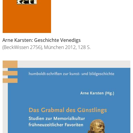
Arne Karsten: Geschichte Venedigs
(BeckWissen 2756), München 2012, 128 S.