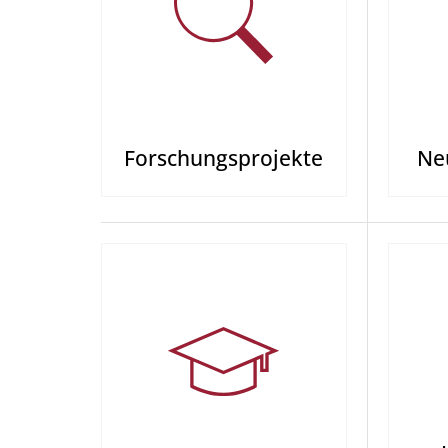
Forschungs­pro­jek­te
Ne