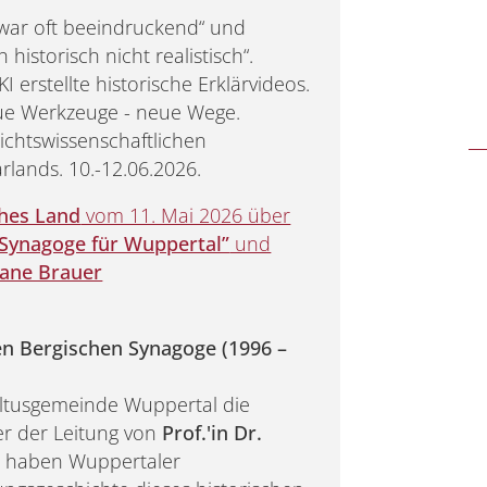
zwar oft beeindruckend“ und
historisch nicht realistisch“.
I erstellte historische Erklärvideos.
ue Werkzeuge - neue Wege.
hichtswissenschaftlichen
rlands. 10.-12.06.2026.
ches Land
vom 11. Mai 2026 über
 Synagoge für Wuppertal”
und
liane Brauer
 Bergischen Synagoge (1996 –
ultusgemeinde Wuppertal die
er der Leitung von
Prof.'in Dr.
n
haben Wuppertaler