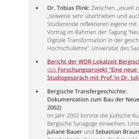
Dr. Tobias Flink:
Zwischen „visuell 
„teilweise sehr übertrieben und auch 
Studierende reflektieren eigene mit K
Vortrag im Rahmen der Tagung “Ne
Digitale Transformation in der gesc
Hochschullehre”. Universität des Saa
Bericht der WDR-Lokalzeit Bergis
das
Forschungsprojekt “Eine neue
Studiogespräch mit Prof.'in Dr. Ju
Bergische Transfergeschichte:
Dokumentation zum Bau der Neuen
2002)
Im Jahr 2002 konnte die Jüdische K
Bergische Synagoge einweihen. Unt
Juliane Bauer
und
Sebastian Brau