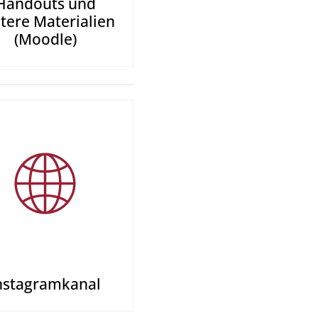
Handouts und
tere Materialien
(Moodle)
nstagram­kanal