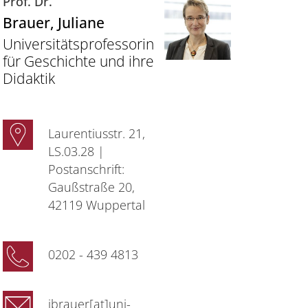
Prof. Dr.
Brauer
, Juliane
Universitätsprofessorin
für Geschichte und ihre
Didaktik
Laurentiusstr. 21,
LS.03.28 |
Postanschrift:
Gaußstraße 20,
42119 Wuppertal
0202 - 439 4813
jbrauer[at]uni-