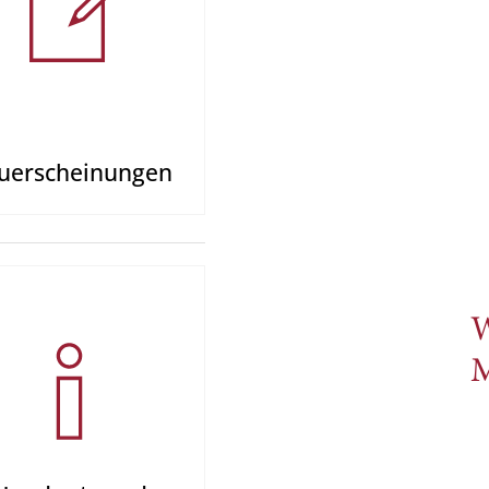
uerschein­un­gen
W
M