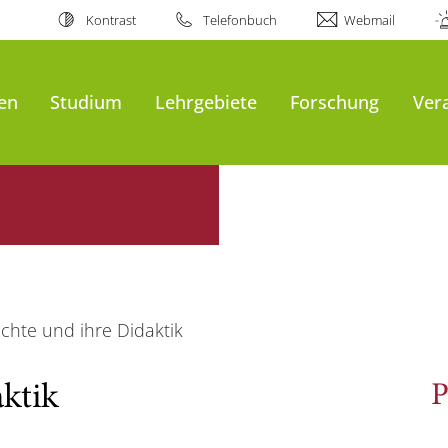
Kontrast
Telefonbuch
Webmail
en
Studium
Lehrgebiete
Forschung
Ver
chte und ihre Didaktik
ktik
P