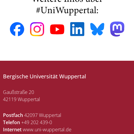
#UniWuppertal:
Bergische Universität Wuppertal
Gaußstraße 20
42119 Wuppertal
Postfach
42097 Wuppertal
Telefon
+49 202 439-0
Internet
www.uni-wuppertal.de