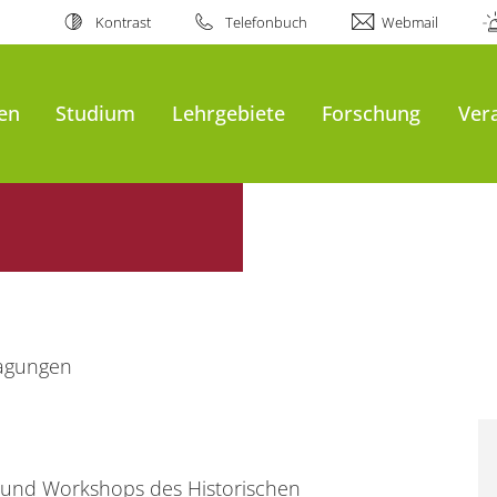
Kontrast
Telefonbuch
Webmail
en
Studium
Lehrgebiete
Forschung
Ver
agungen
n und Workshops des Historischen