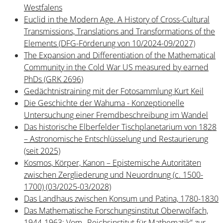
Westfalens
Euclid in the Modern Age. A History of Cross-Cultural
Transmissions, Translations and Transformations of the
Elements (DFG-Förderung von 10/2024-09/2027)
The Expansion and Differentiation of the Mathematical
Community in the Cold War US measured by earned
PhDs (GRK 2696)
Gedächtnistraining mit der Fotosammlung Kurt Keil
Die Geschichte der Wahuma - Konzeptionelle
Untersuchung einer Fremdbeschreibung im Wandel
Das historische Elberfelder Tischplanetarium von 1828
– Astronomische Entschlüsselung und Restaurierung
(seit 2025)
Kosmos, Körper, Kanon – Epistemische Autoritäten
zwischen Zergliederung und Neuordnung (c. 1500-
1700) (03/2025-03/2028)
Das Landhaus zwischen Konsum und Patina, 1780-1830
Das Mathematische Forschungsinstitut Oberwolfach,
1944-1963: Vom „Reichsinstitut für Mathematik“ zur